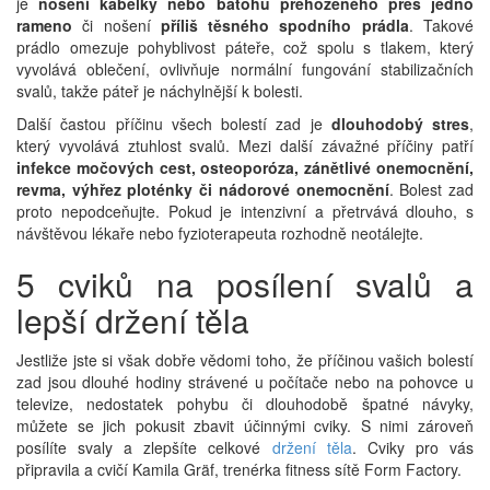
je
nošení kabelky nebo batohu přehozeného přes jedno
rameno
či nošení
příliš těsného spodního prádla
. Takové
prádlo omezuje pohyblivost páteře, což spolu s tlakem, který
vyvolává oblečení, ovlivňuje normální fungování stabilizačních
svalů, takže páteř je náchylnější k bolesti.
Další častou příčinu všech bolestí zad je
dlouhodobý stres
,
který vyvolává ztuhlost svalů. Mezi další závažné příčiny patří
infekce močových cest, osteoporóza, zánětlivé onemocnění,
revma, výhřez ploténky či nádorové onemocnění
. Bolest zad
proto nepodceňujte. Pokud je intenzivní a přetrvává dlouho, s
návštěvou lékaře nebo fyzioterapeuta rozhodně neotálejte.
5 cviků na posílení svalů a
lepší držení těla
Jestliže jste si však dobře vědomi toho, že příčinou vašich bolestí
zad jsou dlouhé hodiny strávené u počítače nebo na pohovce u
televize, nedostatek pohybu či dlouhodobě špatné návyky,
můžete se jich pokusit zbavit účinnými cviky. S nimi zároveň
posílíte svaly a zlepšíte celkové
držení těla
. Cviky pro vás
připravila a cvičí Kamila Gräf, trenérka fitness sítě Form Factory.