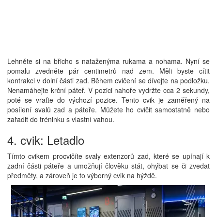
Lehněte si na břicho s nataženýma rukama a nohama. Nyní se
pomalu zvedněte pár centimetrů nad zem. Měli byste cítit
kontrakci v dolní části zad. Během cvičení se dívejte na podložku.
Nenamáhejte krční páteř. V pozici nahoře vydržte cca 2 sekundy,
poté se vraťte do výchozí pozice. Tento cvik je zaměřený na
posílení svalů zad a páteře. Můžete ho cvičit samostatně nebo
zařadit do tréninku s vlastní vahou.
4. cvik: Letadlo
Tímto cvikem procvičíte svaly extenzorů zad, které se upínají k
zadní části páteře a umožňují člověku stát, ohýbat se či zvedat
předměty, a zároveň je to výborný cvik na hýždě.