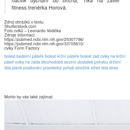
nácvik dýchání do břicha,“
říká na závěr
fitness trenérka Horová.
Zdroj obrázků v textu:
Shutterstock.com
Foto cviků – Leonardo Vodička
Zdroje informací:
https://pubmed.ncbi.nlm.nih.gov/25307796/
https://pubmed.ncbi.nlm.nih.gov/33705610/
cviky Form Factory
bolest bederní páteře
bolest krční páteře
bolest zad
cviky na krční
páteř
cviky na záda
dlouhodobé sezení
dostatek pohybu
držení
těla
plank
posilování
pravidelný pohyb
strečink
střed těla
stres
Mohlo by vás také zajímat: