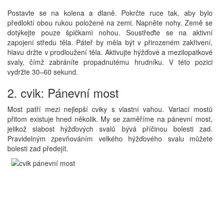
Postavte se na kolena a dlaně. Pokrčte ruce tak, aby bylo
předloktí obou rukou položené na zemi. Napněte nohy. Země se
dotýkejte pouze špičkami nohou. Soustřeďte se na aktivní
zapojení středu těla. Páteř by měla být v přirozeném zakřivení,
hlavu držte v prodloužení těla. Aktivujte hýžďové a mezilopatkové
svaly, čímž zabráníte propadnutému hrudníku. V této pozici
vydržte 30–60 sekund.
2. cvik: Pánevní most
Most patří mezi nejlepší cviky s vlastní vahou. Variací mostů
přitom existuje hned několik. My se zaměříme na pánevní most,
jelikož slabost hýžďových svalů bývá příčinou bolesti zad.
Pravidelným zpevňováním velkého hýžďového svalu můžete
bolesti zad předejít.