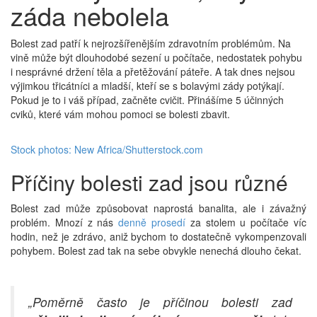
záda nebolela
Bolest zad patří k nejrozšířenějším zdravotním problémům. Na
vině může být dlouhodobé sezení u počítače, nedostatek pohybu
i nesprávné držení těla a přetěžování páteře. A tak dnes nejsou
výjimkou třicátníci a mladší, kteří se s bolavými zády potýkají.
Pokud je to i váš případ, začněte cvičit. Přinášíme 5 účinných
cviků, které vám mohou pomoci se bolesti zbavit.
Stock photos: New Africa/Shutterstock.com
Příčiny bolesti zad jsou různé
Bolest zad může způsobovat naprostá banalita, ale i závažný
problém. Mnozí z nás
denně prosedí
za stolem u počítače víc
hodin, než je zdrávo, aniž bychom to dostatečně vykompenzovali
pohybem. Bolest zad tak na sebe obvykle nenechá dlouho čekat.
„Poměrně často je příčinou bolesti zad