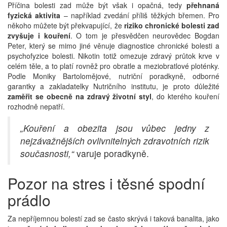
Příčina bolesti zad může být však i opačná, tedy
přehnaná
fyzická aktivita
– například zvedání příliš těžkých břemen. Pro
někoho můžete být překvapující, že
riziko chronické bolesti zad
zvyšuje i kouření
. O tom je přesvědčen neurovědec Bogdan
Peter, který se mimo jiné věnuje diagnostice chronické bolesti a
psychofyzice bolesti. Nikotin totiž omezuje zdravý průtok krve v
celém těle, a to platí rovněž pro obratle a meziobratlové ploténky.
Podle Moniky Bartolomějové, nutriční poradkyně, odborné
garantky a zakladatelky Nutričního institutu, je proto důležité
zaměřit se obecně na zdravý životní styl
, do kterého kouření
rozhodně nepatří.
„Kouření a obezita jsou vůbec jedny z
nejzávažnějších ovlivnitelných zdravotních rizik
současnosti,“
varuje poradkyně.
Pozor na stres i těsné spodní
prádlo
Za nepříjemnou bolestí zad se často skrývá i taková banalita, jako