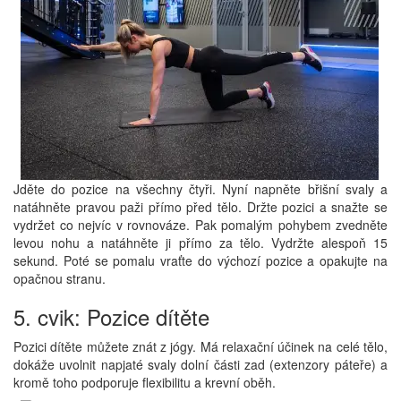
Jděte do pozice na všechny čtyři. Nyní napněte břišní svaly a
natáhněte pravou paži přímo před tělo. Držte pozici a snažte se
vydržet co nejvíc v rovnováze. Pak pomalým pohybem zvedněte
levou nohu a natáhněte ji přímo za tělo. Vydržte alespoň 15
sekund. Poté se pomalu vraťte do výchozí pozice a opakujte na
opačnou stranu.
5. cvik: Pozice dítěte
Pozici dítěte můžete znát z jógy. Má relaxační účinek na celé tělo,
dokáže uvolnit napjaté svaly dolní části zad (extenzory páteře) a
kromě toho podporuje flexibilitu a krevní oběh.