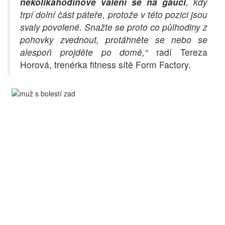
několikahodinové válení se na gauči
, kdy
trpí dolní část páteře, protože v této pozici jsou
svaly povolené. Snažte se proto co půlhodiny z
pohovky zvednout, protáhněte se nebo se
alespoň projděte po domě,“
radí Tereza
Horová, trenérka fitness sítě Form Factory.