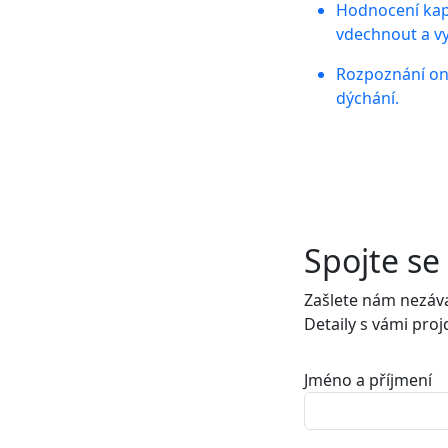
Hodnocení kapa
vdechnout a v
Rozpoznání o
dýchání.
Spojte se
Zašlete nám nezáva
Detaily s vámi pro
Jméno a příjmení