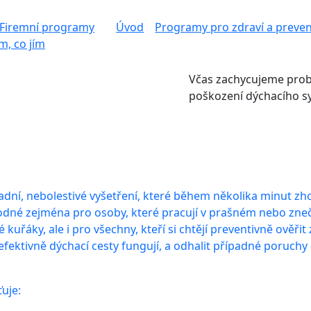
Úvod
Programy pro zdraví a preven
Včas zachycujeme probl
poškození dýchacího s
ladní, nebolestivé vyšetření, které během několika minut zh
vhodné zejména pro osoby, které pracují v prašném nebo zne
 kuřáky, ale i pro všechny, kteří si chtějí preventivně ověřit 
 efektivně dýchací cesty fungují, a odhalit případné poruchy
ťuje: