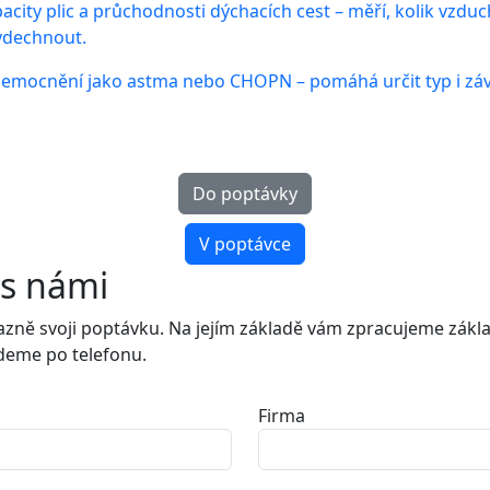
city plic a průchodnosti dýchacích cest
– měří, kolik vzduc
ydechnout.
nemocnění jako astma nebo CHOPN
– pomáhá určit typ i z
Do poptávky
V poptávce
 s námi
zně svoji poptávku. Na jejím základě vám zpracujeme zákla
jdeme po telefonu.
Firma