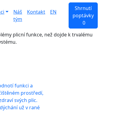
Shrnutí
ci
Náš
Kontakt
EN
poptávky
tým
0
émy plicní funkce, než dojde k trvalému
ystému.
odnotí funkci a
čištěném prostředí,
zdraví svých plic.
 dýchání už v rané