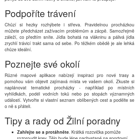
Podpoříte trávení
Chůzí si hezky rozhýbete i střeva. Pravidelnou procházkou
můžete předcházet zažívacím problémům a zácpě. Samozřejmě
záleží, co předtím sníte. Jídla bohatá na vlákninu a pálivá jídla
zrychlí trávicí trakt sama od sebe. Po těžkém obědě je ale lehká
chůze ideální.
Poznejte své okolí
Různé mapové aplikace nabízejí inspiraci pro nové trasy a
pomohou vám objevit zajímavá místa ve vašem okolí. Zkuste si
naplánovat tematické procházky - například po místních
vyhlídkách, podél vodních toků nebo po stopách významných
událostí. Vytvořte si vlastní seznam oblíbených cest a podělte se
o ně s přáteli.
Tipy a rady od Žilní poradny
Zahřejte se a protáhněte
. Krátká rozcvička pomůže
rozproudit krev. Tělo bude lépe nachystané na sportovní