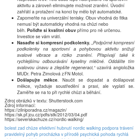
aktivitu a zároveň eliminujete možnost zranění. Úvodní
zahřátí a protažení na konci by mělo být automatické.
Zapomeňte na univerzální tenisky. Obuv vhodná do fitka
nemusí být automaticky vhodná na chůzi nebo
běh.
Pořiďte si kvalitní obuv
přímo pro ně určenou.
Investice se vám vrátí.
Nasaďte si kompresní podkolenky.
„Podpůrné kompresní
podkolenky na sportovní a pohybovou aktivitu snižují
svalové vibrace a riziko zranění. Přispívají také k
rychlejšímu odbourávání kyseliny mléčné. Oddálíte tím
svalovou únavu a zlepšíte regeneraci,“
uzavírá angioložka
MUDr. Petra Zimolová z FN Motol.
Došlapujte měkce
. Naučit se dopadat a došlapovat
měkce, vyžaduje soustředění a praxi, ale vyplatí se.
Zaměřte se na to při rychlé chůzi a běhání.
Zdroj obrázků v textu: Shutterstock.com
Zdroj informací:
https://zilniporadna.cz/magazin/
https://sk.pf.jcu.cz/pdfs/stk/2012/03/04.pdf
https://severskachuze.cz/nordic-walking/
bolest zad
chůze
efektivní hubnutí
nordic walking
podpora trávení
pravidelný pohyb
procházka v přírodě
psychická pohoda
rychlá