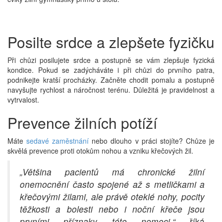
Posilte srdce a zlepšete fyzičku
Při chůzi posilujete srdce a postupně se vám zlepšuje fyzická
kondice. Pokud se zadýcháváte i při chůzi do prvního patra,
podnikejte kratší procházky. Začněte chodit pomalu a postupně
navyšujte rychlost a náročnost terénu. Důležitá je pravidelnost a
vytrvalost.
Prevence žilních potíží
Máte
sedavé zaměstnání
nebo dlouho v práci stojíte? Chůze je
skvělá prevence proti otokům nohou a vzniku křečových žil.
„Většina pacientů má chronické žilní
onemocnění často spojené až s metličkami a
křečovými žilami, ale právě oteklé nohy, pocity
těžkosti a bolesti nebo i noční křeče jsou
prvními příznaky této nemoci,“
říká