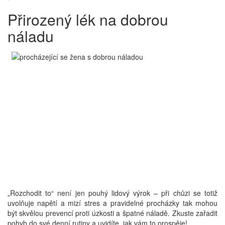
Přirozený lék na dobrou
náladu
„Rozchodit to“ není jen pouhý lidový výrok – při chůzi se totiž
uvolňuje napětí a mizí stres a pravidelné procházky tak mohou
být skvělou prevencí proti úzkosti a špatné náladě. Zkuste zařadit
pohyb do své denní rutiny a uvidíte, jak vám to prospěje!