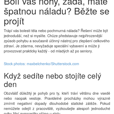
Bolí vás nohy, záda, máte
špatnou náladu? Běžte se
projít
Trápí vás bolesti těla nebo pochmurná nálada? Řešení může být
jednodušší, než si myslíte. Chůze představuje nejpřirozenější
způsob pohybu a současně účinný nástroj pro zlepšení celkového
zdraví. Je zdarma, nevyžaduje speciální vybavení a může ji
provozovat prakticky každý - od mladých až po seniory.
Stock photos: maxbelchenko/Shutterstock.com
Když sedíte nebo stojíte celý
den
Obzvlášť důležitý je pohyb pro ty, kteří tráví většinu dne vsedě
nebo naopak vestoje. Pravidelné procházky mohou výrazně
zmírnit negativní dopady dlouhodobé statické zátěže. Pokud
nemůžete odejít z pracoviště, vyzkoušejte alespoň jednoduché
cviky žilní gymnastiky přímo u stolu.