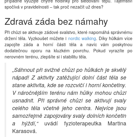
případně využijte chytré hodinky pro sledování tepu. Tajemství
spočívá v pravidelnosti – tak proč nezačít už dnes?
Zdravá záda bez námahy
Při chůzi se aktivuje zádové svalstvo, které napomáhá správnému
držení těla. Vyzkoušet můžete i
nordic walking
. Díky hůlkám více
zapojíte záda a horní části těla a navíc vám poskytnou
dodatečnou oporu na kluzkém povrchu. Pokud vyrazíte po
nerovném terénu, zlepšíte si i stabilitu těla.
„Sáhnout při svižné chůzi po hůlkách je skvělý
nápad! Z aktivity zatěžující dolní část těla se
stane aktivita, kde se rozcvičí i horní končetiny.
V náročnějším terénu nám hůlky mohou chůzi
usnadnit. Při správné chůzi se aktivují svaly
celého těla včetně jeho centra. Nejvíce jsou
samozřejmě zapojovány svaly dolních končetin
a hýždí,“
uvádí fyzioterapeutka Martina
Karasová.