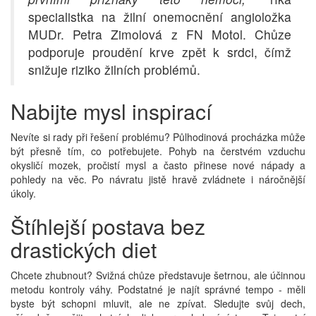
specialistka na žilní onemocnění angioložka
MUDr. Petra Zimolová z FN Motol. Chůze
podporuje proudění krve zpět k srdci, čímž
snižuje riziko žilních problémů.
Nabijte mysl inspirací
Nevíte si rady při řešení problému? Půlhodinová procházka může
být přesně tím, co potřebujete. Pohyb na čerstvém vzduchu
okysličí mozek, pročistí mysl a často přinese nové nápady a
pohledy na věc. Po návratu jistě hravě zvládnete i náročnější
úkoly.
Štíhlejší postava bez
drastických diet
Chcete zhubnout? Svižná chůze představuje šetrnou, ale účinnou
metodu kontroly váhy. Podstatné je najít správné tempo - měli
byste být schopni mluvit, ale ne zpívat. Sledujte svůj dech,