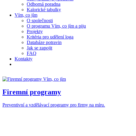
Odborná poradna
Kalorické tabulky
Vím, co jím
O společnosti
O programu Vím, co jím a piju
Projekty
Kritéria pro udělení loga
Databáze potravin
Jak se zapojit
FAQ
Kontakty
Firemní programy
Preventivní a vzdělávací programy pro firmy na míru.