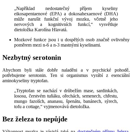
„Například nedostatečný příjem kyseliny
eikosapentaenové (EPA) a dokosahexaenové (DHA)
může narušit funkční vývoj mozku, včetně jeho
nervových a kognitivních funkcí,“ vysvětluje
dietoložka Karolína Hlavatá.
Mozkové funkce jsou i u dospělých osob značně ovlivněny
poměrem mezi n-6 a n-3 mastnými kyselinami.
Nezbytný serotonin
Abychom byli stále dobře naladěni a v psychické pohodě,
potřebujeme serotonin. Ten si organismus vyrábí z esenciální
aminokyseliny tryptofan.
„Tryptofan se nachází v drůbežím mase, sardinkách,
lososu, čerstvém tuňáku, ořechách, semenech, chřestu,
mungo fazolích, ananasu, špenátu, banánech, sýrech,
tofu a cottage,“ vyjmenovává dietoložka.
Bez železa to nepůjde
Výkonnost mozku je závislá také na
dostatečném příjmu železa
.