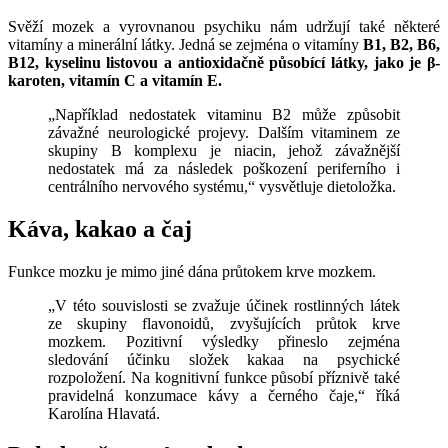
Svěží mozek a vyrovnanou psychiku nám udržují také některé
vitamíny a minerální látky. Jedná se zejména o vitamíny
B1, B2, B6,
B12, kyselinu listovou a antioxidačně působící látky, jako je β-
karoten, vitamín C a vitamín E.
„Například nedostatek vitaminu B2 může způsobit
závažné neurologické projevy. Dalším vitaminem ze
skupiny B komplexu je niacin, jehož závažnější
nedostatek má za následek poškození periferního i
centrálního nervového systému,“ vysvětluje dietoložka.
Káva, kakao a čaj
Funkce mozku je mimo jiné dána průtokem krve mozkem.
„V této souvislosti se zvažuje účinek rostlinných látek
ze skupiny flavonoidů, zvyšujících průtok krve
mozkem. Pozitivní výsledky přineslo zejména
sledování účinku složek kakaa na psychické
rozpoložení. Na kognitivní funkce působí příznivě také
pravidelná konzumace kávy a černého čaje,“ říká
Karolína Hlavatá.