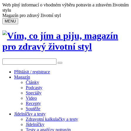
Web plný informací o vhodném výběru potravin a zdravém životním
stylu
Magazín pro zdravý životní styl
MENU
Přihlásit / registrace
Magazín
Články
Podcasty
Speciály
Video
Recepty
Soutěže
Jídelníčky a testy
Zdravotní kalkulačky a testy
Jídelníčky
Testy a analýzy potravin