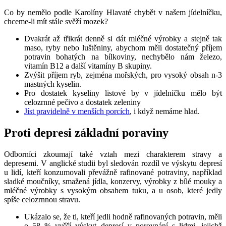
Co by nemělo podle Karolíny Hlavaté chybět v našem jídelníčku,
chceme-li mít stále svěží mozek?
Dvakrát až třikrát denně si dát mléčné výrobky a stejně tak
maso, ryby nebo luštěniny, abychom měli dostatečný příjem
potravin bohatých na bílkoviny, nechybělo nám železo,
vitamín B12 a další vitamíny B skupiny.
Zvýšit příjem ryb, zejména mořských, pro vysoký obsah n-3
mastných kyselin.
Pro dostatek kyseliny listové by v jídelníčku mělo být
celozrnné pečivo a dostatek zeleniny
Jíst pravidelně v menších porcích
, i když nemáme hlad.
Proti depresi základní poraviny
Odborníci zkoumají také vztah mezi charakterem stravy a
depresemi. V anglické studii byl sledován rozdíl ve výskytu depresí
u lidí, kteří konzumovali převážně rafinované potraviny, například
sladké moučníky, smažená jídla, konzervy, výrobky z bílé mouky a
mléčné výrobky s vysokým obsahem tuku, a u osob, které jedly
spíše celozrnnou stravu.
Ukázalo se, že ti, kteří jedli hodně rafinovaných potravin, měli
o 58 % vyšší výskyt depresí v porovnání s lidmi, jejichž