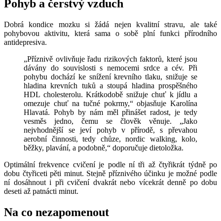
Pohyb a čerstvý vzduch
Dobrá kondice mozku si žádá nejen kvalitní stravu, ale také
pohybovou aktivitu, která sama o sobě plní funkci přírodního
antidepresiva.
„Příznivě ovlivňuje řadu rizikových faktorů, které jsou
dávány do souvislosti s nemocemi srdce a cév. Při
pohybu dochází ke snížení krevního tlaku, snižuje se
hladina krevních tuků a stoupá hladina prospěšného
HDL cholesterolu. Krátkodobě snižuje chuť k jídlu a
omezuje chuť na tučné pokrmy,“ objasňuje Karolína
Hlavatá. Pohyb by nám měl přinášet radost, je tedy
vesměs jedno, čemu se člověk věnuje. „Jako
nejvhodnější se jeví pohyb v přírodě, s převahou
aerobní činnosti, tedy chůze, nordic walking, kolo,
běžky, plavání, a podobně,“ doporučuje dietoložka.
Optimální frekvence cvičení je podle ní tři až čtyřikrát týdně po
dobu čtyřiceti pěti minut. Stejně příznivého účinku je možné podle
ní dosáhnout i při cvičení dvakrát nebo vícekrát denně po dobu
deseti až patnácti minut.
Na co nezapomenout