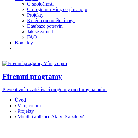
O společnosti
O programu Vím, co jím a piju
Projekty
Kritéria pro udělení loga
Databáze potravin
Jak se zapojit
FAQ
Kontakty
Firemní programy
Preventivní a vzdělávací programy pro firmy na míru.
Úvod
›
Vím, co jím
›
Projekty
›
Mobilní aplikace Aktivně a zdravě