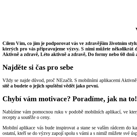
Cílem Vím, co jím je podporovat vás ve zdravějším životním stylu,
kterých pro vás připravujeme výzvy. S nimi můžete několikrát d
Aktivně a zdravě, Léto aktivně a zdravě, Do formy nebo 60 dnů 
Najděte si čas pro sebe
Vždy se najde důvod, proč NEzačít. S mobilními aplikacemi Aktivně
sítě a budete o jejich spuštění vědět jako první.
Chybí vám motivace? Poradíme, jak na to!
Nabízíme vám pomocnou ruku v podobě mobilních aplikací, ve kte
recepty a soutěže o ceny.
Mobilní aplikace vás bude inspirovat a stane se vaším rádcem do ka
ostatní, kteří se do výzvy zapojí spolu s vámi a s nimiž můžete své úsp