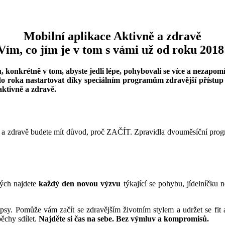
Mobilní aplikace Aktivně a zdravě
Vím, co jím je v tom s vámi už od roku 2018
 konkrétně v tom, abyste jedli lépe, pohybovali se více a nezapomí
o roka nastartovat díky speciálním programům zdravější přístup k 
aktivně a zdravě.
 a zdravě budete mít důvod, proč ZAČÍT. Zpravidla dvouměsíční prog
rých najdete
každý den novou výzvu
týkající se pohybu, jídelníčku n
psy. Pomůže vám začít se zdravějším životním stylem a udržet se fit 
ěchy sdílet.
Najděte si čas na sebe. Bez výmluv a kompromisů.