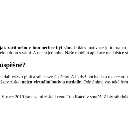
 jak začít nebo v tom nechce být sám.
Pokles motivace je to, na co 
elou dobu s vámi. A nejen jednoho. Naše mobilní aplikace mají tisíce st
 úspěšné?
daří výzvu plnit a sdílet své úspěchy. A i když pochvala a reakce od ost
výzev získat
nejen virtuální body a medaile
. Odměníme vás také form
 V roce 2019 jsme za ni získali cenu Top Rated v soutěži Zlatý středn