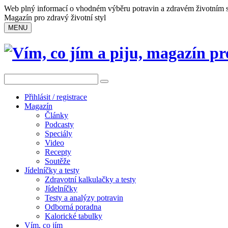
Web plný informací o vhodném výběru potravin a zdravém životním s
Magazín pro zdravý životní styl
MENU
Přihlásit / registrace
Magazín
Články
Podcasty
Speciály
Video
Recepty
Soutěže
Jídelníčky a testy
Zdravotní kalkulačky a testy
Jídelníčky
Testy a analýzy potravin
Odborná poradna
Kalorické tabulky
Vím, co jím