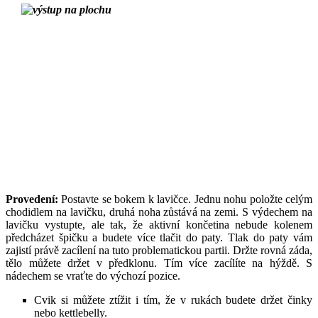
Provedení:
Postavte se bokem k lavičce. Jednu nohu položte celým
chodidlem na lavičku, druhá noha zůstává na zemi. S výdechem na
lavičku vystupte, ale tak, že aktivní končetina nebude kolenem
předcházet špičku a budete více tlačit do paty. Tlak do paty vám
zajistí právě zacílení na tuto problematickou partii. Držte rovná záda,
tělo můžete držet v předklonu. Tím více zacílíte na hýždě. S
nádechem se vraťte do výchozí pozice.
Cvik si můžete ztížit i tím, že v rukách budete držet činky
nebo kettlebelly.