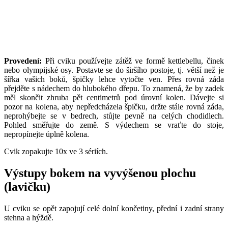
Provedení:
Při cviku používejte zátěž ve formě kettlebellu, činek
nebo olympijské osy. Postavte se do širšího postoje, tj. větší než je
šířka vašich boků, špičky lehce vytočte ven. Přes rovná záda
přejděte s nádechem do hlubokého dřepu. To znamená, že by zadek
měl skončit zhruba pět centimetrů pod úrovní kolen. Dávejte si
pozor na kolena, aby nepředcházela špičku, držte stále rovná záda,
neprohýbejte se v bedrech, stůjte pevně na celých chodidlech.
Pohled směřujte do země. S výdechem se vraťte do stoje,
nepropínejte úplně kolena.
Cvik zopakujte 10x ve 3 sériích.
Výstupy bokem na vyvýšenou plochu
(lavičku)
U cviku se opět zapojují celé dolní končetiny, přední i zadní strany
stehna a hýždě.