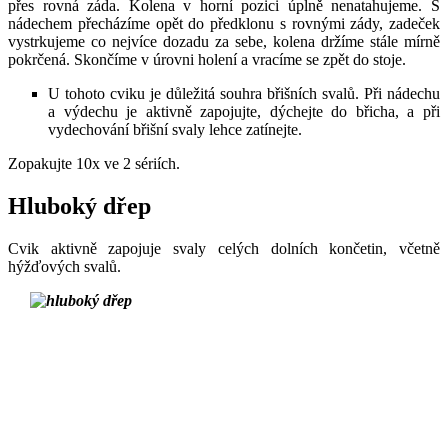
přes rovná záda. Kolena v horní pozici úplně nenatahujeme. S
nádechem přecházíme opět do předklonu s rovnými zády, zadeček
vystrkujeme co nejvíce dozadu za sebe, kolena držíme stále mírně
pokrčená. Skončíme v úrovni holení a vracíme se zpět do stoje.
U tohoto cviku je důležitá souhra břišních svalů. Při nádechu
a výdechu je aktivně zapojujte, dýchejte do břicha, a při
vydechování břišní svaly lehce zatínejte.
Zopakujte 10x ve 2 sériích.
Hluboký dřep
Cvik aktivně zapojuje svaly celých dolních končetin, včetně
hýžďových svalů.