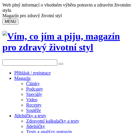
Web plný informací o vhodném výběru potravin a zdravém životním
stylu
Magazín pro zdravý životní styl
MENU
Přihlásit / registrace
Magazín
Články
Podcasty
Speciály
Video
Recepty
Soutěže
Jídelníčky a testy
Zdravotní kalkulačky a testy
Jídelníčky
Testy a analýzy potravin