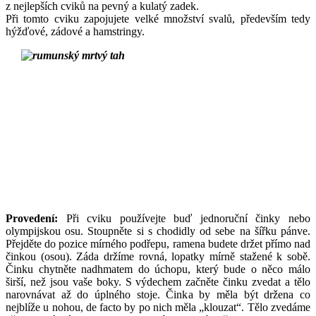
z nejlepších cviků na pevný a kulatý zadek.
Při tomto cviku zapojujete velké množství svalů, především tedy
hýžďové, zádové a hamstringy.
Provedení:
Při cviku používejte buď jednoruční činky nebo
olympijskou osu. Stoupněte si s chodidly od sebe na šířku pánve.
Přejděte do pozice mírného podřepu, ramena budete držet přímo nad
činkou (osou). Záda držíme rovná, lopatky mírně stažené k sobě.
Činku chytněte nadhmatem do úchopu, který bude o něco málo
širší, než jsou vaše boky. S výdechem začněte činku zvedat a tělo
narovnávat až do úplného stoje. Činka by měla být držena co
nejblíže u nohou, de facto by po nich měla „klouzat“. Tělo zvedáme