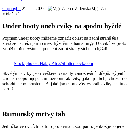
O pohybu
25. 11. 2022
|
Mgr. Alena
Vídeňská
Under booty aneb cviky na spodní hýždě
Pojmem under booty můžeme označit oblast na zadní straně těla,
která se nachází přímo mezi hýžděmi a hamstringy. U cviků se proto
zaměřte především na posílení zadní strany stehen a hýždí.
Stock photos: Halay Alex/Shutterstock.com
Skvělými cviky jsou veškeré varianty zanožování, dřepů, výpadů.
Určitě neopomíjejte ani aerobní aktivity, jako je běh, chůze do
schodů nebo bruslení. A jaké jsme pro vás vybrali cviky na tuto
partii?
Rumunský mrtvý tah
Jednička ve cvicích na tuto problematickou partii, jelikož je to jeden