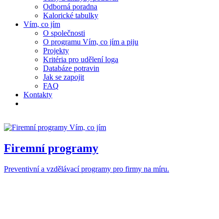
Odborná poradna
Kalorické tabulky
Vím, co jím
O společnosti
O programu Vím, co jím a piju
Projekty
Kritéria pro udělení loga
Databáze potravin
Jak se zapojit
FAQ
Kontakty
Firemní programy
Preventivní a vzdělávací programy pro firmy na míru.