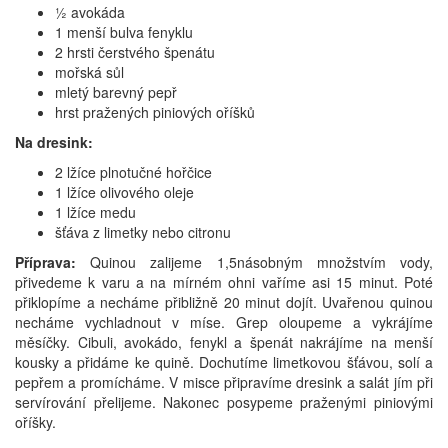
½ avokáda
1 menší bulva fenyklu
2 hrsti čerstvého špenátu
mořská sůl
mletý barevný pepř
hrst pražených piniových oříšků
Na dresink:
2 lžíce plnotučné hořčice
1 lžíce olivového oleje
1 lžíce medu
šťáva z limetky nebo citronu
Příprava:
Quinou zalijeme 1,5násobným množstvím vody,
přivedeme k varu a na mírném ohni vaříme asi 15 minut. Poté
přiklopíme a necháme přibližně 20 minut dojít. Uvařenou quinou
necháme vychladnout v míse. Grep oloupeme a vykrájíme
měsíčky. Cibuli, avokádo, fenykl a špenát nakrájíme na menší
kousky a přidáme ke quině. Dochutíme limetkovou šťávou, solí a
pepřem a promícháme. V misce připravíme dresink a salát jím při
servírování přelijeme. Nakonec posypeme praženými piniovými
oříšky.