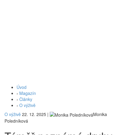
Úvod
›
Magazín
›
Články
›
O výživě
O výživě
22. 12. 2025
|
Monika
Poledníková