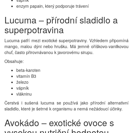
vápník
enzym papain, který podporuje trávení
Lucuma – přírodní sladidlo a
superpotravina
Lucuma patří mezi exotické superpotraviny. Vzhledem připomíná
mango, malou dýni nebo hrušku. Má jemně oříškovo-vanilkovou
chuť, často přirovnávanou k javorovému sirupu.
Obsahuje:
beta-karoten
vitamín B3
železo
vápník
vlákninu
Čerstvá i sušená lucuma se používá jako přírodní alternativní
sladidlo, které je šetrné k organismu a nemá nežádoucí účinky.
Avokádo – exotické ovoce s
vysokou nutriční hodnotou