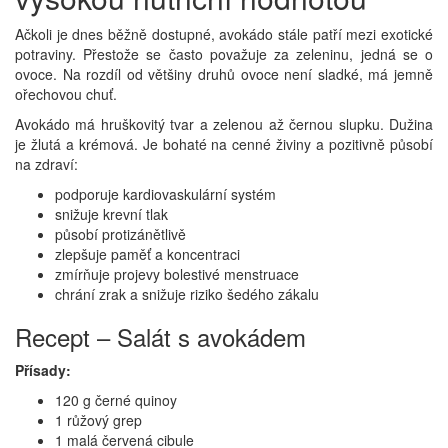
Ačkoli je dnes běžně dostupné, avokádo stále patří mezi exotické
potraviny. Přestože se často považuje za zeleninu, jedná se o
ovoce. Na rozdíl od většiny druhů ovoce není sladké, má jemně
ořechovou chuť.
Avokádo má hruškovitý tvar a zelenou až černou slupku. Dužina
je žlutá a krémová. Je bohaté na cenné živiny a pozitivně působí
na zdraví:
podporuje kardiovaskulární systém
snižuje krevní tlak
působí protizánětlivě
zlepšuje paměť a koncentraci
zmírňuje projevy bolestivé menstruace
chrání zrak a snižuje riziko šedého zákalu
Recept – Salát s avokádem
Přísady:
120 g černé quinoy
1 růžový grep
1 malá červená cibule