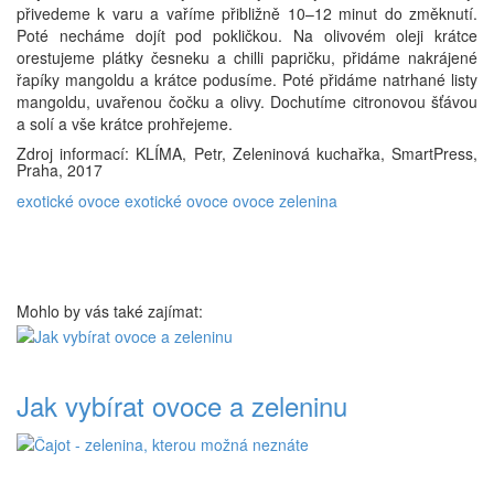
přivedeme k varu a vaříme přibližně 10–12 minut do změknutí.
Poté necháme dojít pod pokličkou. Na olivovém oleji krátce
orestujeme plátky česneku a chilli papričku, přidáme nakrájené
řapíky mangoldu a krátce podusíme. Poté přidáme natrhané listy
mangoldu, uvařenou čočku a olivy. Dochutíme citronovou šťávou
a solí a vše krátce prohřejeme.
Zdroj informací: KLÍMA, Petr, Zeleninová kuchařka, SmartPress,
Praha, 2017
exotické ovoce
exotické ovoce
ovoce
zelenina
Mohlo by vás také zajímat:
Jak vybírat ovoce a zeleninu