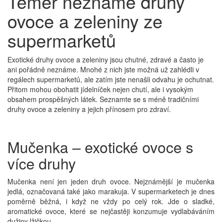
Téměř neznámé druhy
ovoce a zeleniny ze
supermarketů
Exotické druhy ovoce a zeleniny jsou chutné, zdravé a často je
ani pořádně neznáme. Mnohé z nich jste možná už zahlédli v
regálech supermarketů, ale zatím jste nenašli odvahu je ochutnat.
Přitom mohou obohatit jídelníček nejen chutí, ale i vysokým
obsahem prospěšných látek. Seznamte se s méně tradičními
druhy ovoce a zeleniny a jejich přínosem pro zdraví.
Mučenka – exotické ovoce s
více druhy
Mučenka není jen jeden druh ovoce. Nejznámější je mučenka
jedlá, označovaná také jako marakuja. V supermarketech je dnes
poměrně běžná, i když ne vždy po celý rok. Jde o sladké,
aromatické ovoce, které se nejčastěji konzumuje vydlabáváním
dužiny lžičkou.