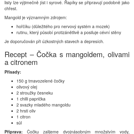
listy lze výjimečně jíst i syrové. Řapíky se připravují podobně jako
chřest.
Mangold je významným zdrojem:
hořčíku (důležitého pro nervový systém a mozek)
rutinu, který působí protizánětlivě a posiluje cévní stěny
Je doporučován při úzkostných stavech a depresích.
Recept – Čočka s mangoldem, olivami
a citronem
Přísady:
150 g tmavozelené čočky
olivový olej
2 stroužky česneku
1 chilli paprička
2 svazky mladého mangoldu
2 hrsti oliv
1 citron
sůl
Příprava:
Čočku zalijeme dvojnásobným množstvím vody,