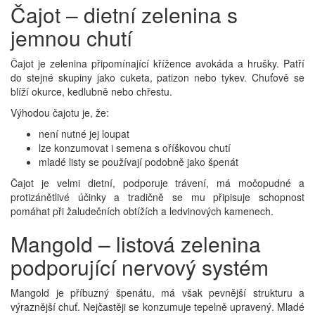
Čajot – dietní zelenina s
jemnou chutí
Čajot je zelenina připomínající křížence avokáda a hrušky. Patří
do stejné skupiny jako cuketa, patizon nebo tykev. Chuťově se
blíží okurce, kedlubně nebo chřestu.
Výhodou čajotu je, že:
není nutné jej loupat
lze konzumovat i semena s oříškovou chutí
mladé listy se používají podobně jako špenát
Čajot je velmi dietní, podporuje trávení, má močopudné a
protizánětlivé účinky a tradičně se mu připisuje schopnost
pomáhat při žaludečních obtížích a ledvinových kamenech.
Mangold – listová zelenina
podporující nervový systém
Mangold je příbuzný špenátu, má však pevnější strukturu a
výraznější chuť. Nejčastěji se konzumuje tepelně upravený. Mladé