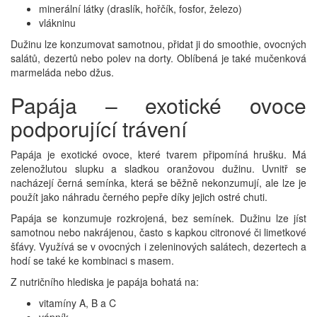
minerální látky (draslík, hořčík, fosfor, železo)
vlákninu
Dužinu lze konzumovat samotnou, přidat ji do smoothie, ovocných
salátů, dezertů nebo polev na dorty. Oblíbená je také mučenková
marmeláda nebo džus.
Papája – exotické ovoce
podporující trávení
Papája je exotické ovoce, které tvarem připomíná hrušku. Má
zelenožlutou slupku a sladkou oranžovou dužinu. Uvnitř se
nacházejí černá semínka, která se běžně nekonzumují, ale lze je
použít jako náhradu černého pepře díky jejich ostré chuti.
Papája se konzumuje rozkrojená, bez semínek. Dužinu lze jíst
samotnou nebo nakrájenou, často s kapkou citronové či limetkové
šťávy. Využívá se v ovocných i zeleninových salátech, dezertech a
hodí se také ke kombinaci s masem.
Z nutričního hlediska je papája bohatá na:
vitamíny A, B a C