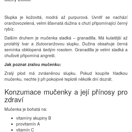
Slupka je kožovitá, modrá až purpurová. Uvnitř se nachází
oranžovozelená, velmi šťavnatá dužina s chutí připomínající černý
rybíz.
Dalším druhem je mučenka sladká – granadilla. Má kulatější až
protáhlý tvar a žlutooranžovou slupku. Dužina obsahuje černá
semínka obklopená šedým rosolem. Granadilla je velmi sladká a
chuťově připomíná angrešt.
Jak poznat zralou mučenku:
Zralý plod má zvrásněnou slupku. Pokud koupíte hladkou
mučenku, nechte ji při pokojové teplotě několik dní dozrát.
Konzumace mučenky a její přínosy pro
zdraví
Mučenka je bohatá na:
vitamíny skupiny B
provitamín A
vitamín C