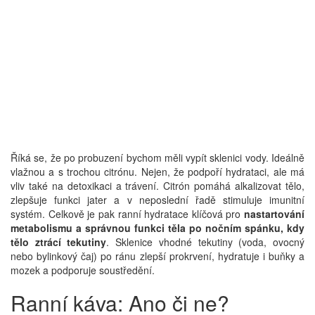
Říká se, že po probuzení bychom měli vypít sklenici vody. Ideálně
vlažnou a s trochou citrónu. Nejen, že podpoří hydrataci, ale má
vliv také na detoxikaci a trávení. Citrón pomáhá alkalizovat tělo,
zlepšuje funkci jater a v neposlední řadě stimuluje imunitní
systém. Celkově je pak ranní hydratace klíčová pro
nastartování
metabolismu a správnou funkci těla po nočním spánku, kdy
tělo ztrácí tekutiny
. Sklenice vhodné tekutiny (voda, ovocný
nebo bylinkový čaj) po ránu zlepší prokrvení, hydratuje i buňky a
mozek a podporuje soustředění.
Ranní káva: Ano či ne?