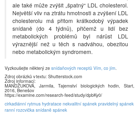
ale také může zvýšit „špatný“ LDL cholesterol.
Největší vliv na ztrátu hmotnosti a zvýšení LDL
cholesterolu má přitom krátkodobý výpadek
snídaně (do 4 týdnů), přičemž u lidí bez
metabolických problémů byl nárůst LDL
výraznější než u těch s nadváhou, obezitou
nebo metabolickým syndromem.
Vyzkoušejte některý ze
snídaňových receptů Vím, co jím
.
Zdroj obrázků v textu: Shutterstock.com
Zdroj informací:
MANDŽUKOVÁ, Jarmila, Tajemství biologických hodin, Start,
2016, Benešov
https://examine.com/research-feed/study/dpbKy0/
cirkadiánní rytmus
hydratace
nekvalitní spánek
pravidelný spánek
ranní rozcvička
snídaně
spánek