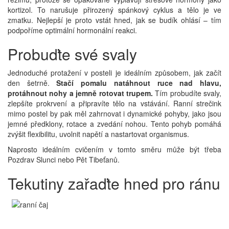
kortizol. To narušuje přirozený spánkový cyklus a tělo je ve
zmatku. Nejlepší je proto vstát hned, jak se budík ohlásí – tím
podpoříme optimální hormonální reakci.
Probuďte své svaly
Jednoduché protažení v posteli je ideálním způsobem, jak začít
den šetrně.
Stačí pomalu natáhnout ruce nad hlavu,
protáhnout nohy a jemně rotovat trupem.
Tím probudíte svaly,
zlepšíte prokrvení a připravíte tělo na vstávání. Ranní strečink
mimo postel by pak měl zahrnovat i dynamické pohyby, jako jsou
jemné předklony, rotace a zvedání nohou. Tento pohyb pomáhá
zvýšit flexibilitu, uvolnit napětí a nastartovat organismus.
Naprosto ideálním cvičením v tomto směru může být třeba
Pozdrav Slunci nebo Pět Tibeťanů.
Tekutiny zařaďte hned pro ránu