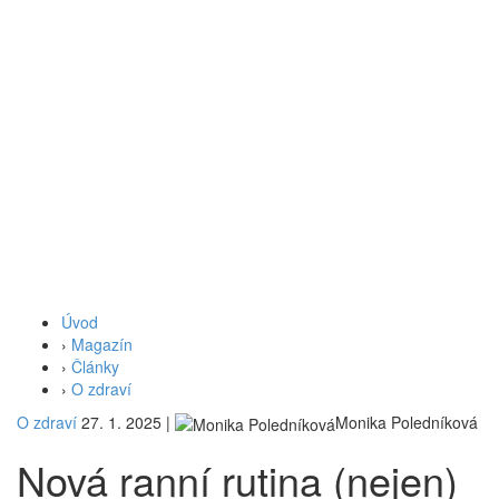
Úvod
›
Magazín
›
Články
›
O zdraví
O zdraví
27. 1. 2025
|
Monika Poledníková
Nová ranní rutina (nejen)