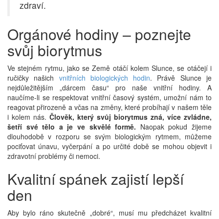
zdraví.
Orgánové hodiny – poznejte
svůj biorytmus
Ve stejném rytmu, jako se Země otáčí kolem Slunce, se otáčejí i
ručičky našich
vnitřních biologických hodin
. Právě Slunce je
nejdůležitějším „dárcem času“ pro naše vnitřní hodiny. A
naučíme-li se respektovat vnitřní časový systém, umožní nám to
reagovat přirozeně a včas na změny, které probíhají v našem těle
i kolem nás.
Člověk, který svůj biorytmus zná, více zvládne,
šetří své tělo a je ve skvělé formě.
Naopak pokud žijeme
dlouhodobě v rozporu se svým biologickým rytmem, můžeme
pociťovat únavu, vyčerpání a po určité době se mohou objevit i
zdravotní problémy či nemoci.
Kvalitní spánek zajistí lepší
den
Aby bylo ráno skutečně „dobré“, musí mu předcházet kvalitní