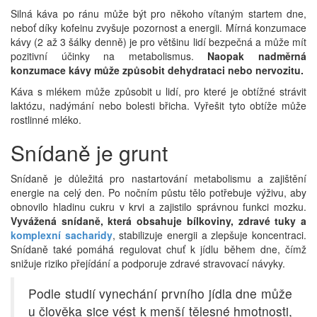
Silná káva po ránu může být pro někoho vítaným startem dne,
neboť díky kofeinu zvyšuje pozornost a energii. Mírná konzumace
kávy (2 až 3 šálky denně) je pro většinu lidí bezpečná a může mít
pozitivní účinky na metabolismus.
Naopak nadměrná
konzumace kávy může způsobit dehydrataci nebo nervozitu.
Káva s mlékem může způsobit u lidí, pro které je obtížné strávit
laktózu, nadýmání nebo bolesti břicha. Vyřešit tyto obtíže může
rostlinné mléko.
Snídaně je grunt
Snídaně je důležitá pro nastartování metabolismu a zajištění
energie na celý den. Po nočním půstu tělo potřebuje výživu, aby
obnovilo hladinu cukru v krvi a zajistilo správnou funkci mozku.
Vyvážená snídaně, která obsahuje bílkoviny, zdravé tuky a
komplexní sacharidy
, stabilizuje energii a zlepšuje koncentraci.
Snídaně také pomáhá regulovat chuť k jídlu během dne, čímž
snižuje riziko přejídání a podporuje zdravé stravovací návyky.
Podle studií vynechání prvního jídla dne může
u člověka sice vést k menší tělesné hmotnosti,