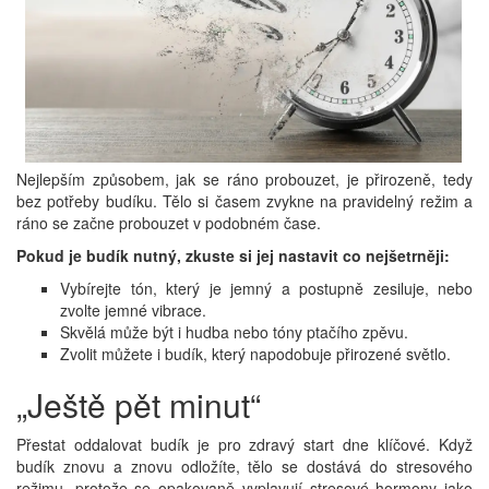
Nejlepším způsobem, jak se ráno probouzet, je přirozeně, tedy
bez potřeby budíku. Tělo si časem zvykne na pravidelný režim a
ráno se začne probouzet v podobném čase.
Pokud je budík nutný, zkuste si jej nastavit co nejšetrněji:
Vybírejte tón, který je jemný a postupně zesiluje, nebo
zvolte jemné vibrace.
Skvělá může být i hudba nebo tóny ptačího zpěvu.
Zvolit můžete i budík, který napodobuje přirozené světlo.
„Ještě pět minut“
Přestat oddalovat budík je pro zdravý start dne klíčové. Když
budík znovu a znovu odložíte, tělo se dostává do stresového
režimu, protože se opakovaně vyplavují stresové hormony jako