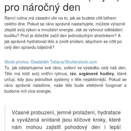
pro náročný den
Ranní rutina má zásadní vliv na to, jak se budete cítit během
celého dne. Pokud se ráno správně nastartujete, můžete výrazně
zlepšit svůj výkon a množství energie. Jak se vyhnout odkládání
budíku? Proč je důležité začít den jednoduchým strečinkem? A
jak správně hydratovat tělo a zvolit snídani, abychom se cítili po
celý den opravdu báječně?
Stock photos: Gladskikh Tatiana/Shutterstock.com
To, jak odstartujeme své ráno, ovlivní ve výsledku celý náš den.
Tělo má totiž svůj vnitřní rytmus,
tzv. orgánové hodiny
, které
určují, kdy jsou jednotlivé systémy v těle nejaktivnější. Pokud se
ráno správně naladíme, naše tělo bude efektivně fungovat a
budeme mít více energie.
Včasné probuzení, jemné protažení, hydratace
a vyvážená snídaně jsou klíčové kroky, které
nám mohou zajistit pohodový den i lepší