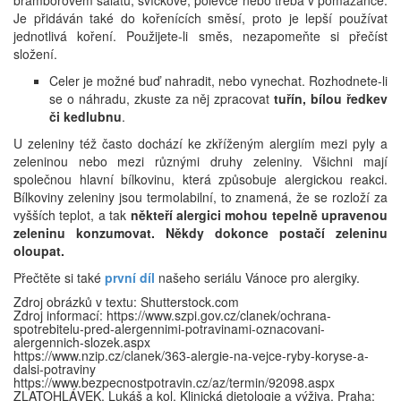
bramborovém salátu, svíčkové, polévce nebo třeba v pomazánce.
Je přidáván také do kořenících směsí, proto je lepší používat
jednotlivá koření. Použijete-li směs, nezapomeňte si přečíst
složení.
Celer je možné buď nahradit, nebo vynechat. Rozhodnete-li
se o náhradu, zkuste za něj zpracovat
tuřín, bílou ředkev
či kedlubnu
.
U zeleniny též často dochází ke zkříženým alergiím mezi pyly a
zeleninou nebo mezi různými druhy zeleniny. Všichni mají
společnou hlavní bílkovinu, která způsobuje alergickou reakci.
Bílkoviny zeleniny jsou termolabilní, to znamená, že se rozloží za
vyšších teplot, a tak
někteří alergici mohou tepelně upravenou
zeleninu konzumovat. Někdy dokonce postačí zeleninu
oloupat.
Přečtěte si také
první díl
našeho seriálu Vánoce pro alergiky.
Zdroj obrázků v textu: Shutterstock.com
Zdroj informací: https://www.szpi.gov.cz/clanek/ochrana-
spotrebitelu-pred-alergennimi-potravinami-oznacovani-
alergennich-slozek.aspx
https://www.nzip.cz/clanek/363-alergie-na-vejce-ryby-koryse-a-
dalsi-potraviny
https://www.bezpecnostpotravin.cz/az/termin/92098.aspx
ZLATOHLÁVEK, Lukáš a kol. Klinická dietologie a výživa. Praha: