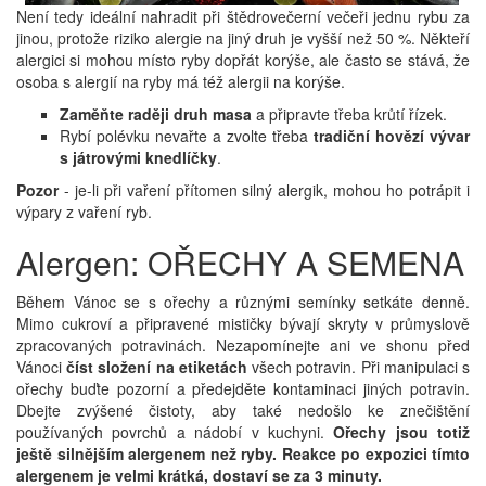
Není tedy ideální nahradit při štědrovečerní večeři jednu rybu za
jinou, protože riziko alergie na jiný druh je vyšší než 50 %. Někteří
alergici si mohou místo ryby dopřát korýše, ale často se stává, že
osoba s alergií na ryby má též alergii na korýše.
Zaměňte raději druh masa
a připravte třeba krůtí řízek.
Rybí polévku nevařte a zvolte třeba
tradiční hovězí vývar
s játrovými knedlíčky
.
Pozor
- je-li při vaření přítomen silný alergik, mohou ho potrápit i
výpary z vaření ryb.
Alergen: OŘECHY A SEMENA
Během Vánoc se s ořechy a různými semínky setkáte denně.
Mimo cukroví a připravené mističky bývají skryty v průmyslově
zpracovaných potravinách. Nezapomínejte ani ve shonu před
Vánoci
číst složení na etiketách
všech potravin. Při manipulaci s
ořechy buďte pozorní a předejděte kontaminaci jiných potravin.
Dbejte zvýšené čistoty, aby také nedošlo ke znečištění
používaných povrchů a nádobí v kuchyni.
Ořechy jsou totiž
ještě silnějším alergenem než ryby.
Reakce po expozici tímto
alergenem je velmi krátká, dostaví se za 3 minuty.