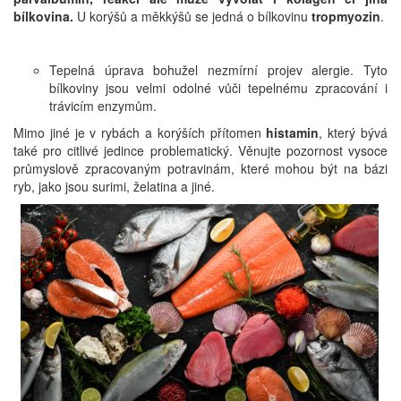
bílkovina.
U korýšů a měkkýšů se jedná o bílkovinu
tropmyozin
.
Tepelná úprava bohužel nezmírní projev alergie. Tyto
bílkoviny jsou velmi odolné vůči tepelnému zpracování i
trávicím enzymům.
Mimo jiné je v rybách a korýších přítomen
histamin
, který bývá
také pro citlivé jedince problematický. Věnujte pozornost vysoce
průmyslově zpracovaným potravinám, které mohou být na bázi
ryb, jako jsou surimi, želatina a jiné.