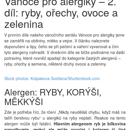
Vánoce pro alergiky – 2.
díl: ryby, ořechy, ovoce a
zelenina
V prvním díle našeho vánočního seriálu Vánoce pro alergiky jsme
se zaměřili na obilniny, mléko a vejce. V článku naleznete
doporučení a tipy, čeho se při pečení a vaření vyvarovat a čím
tyto alergeny nahradit. V dnešním díle se blíže podíváme na další
potraviny, které rovněž spadají do kategorie častých alergenů –
ryby, ořechy a semena, některé druhy ovoce a zeleniny.
Stock photos: Kolpakova Svetlana/Shutterstock.com
Alergen: RYBY, KORÝŠI,
MĚKKÝŠI
Zde je potřeba říci, že rčení „Nikdy neuděláš chybu, když máš na
talíři čerstvou rybu“ u alergiků na ryby neplatí. Reakce na tento
alergen může být fatální.
Hlavním alergenem ryb je bílkovina
parvalbumin, reakci ale může vyvolat i kolagen či jiná