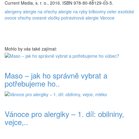
Current Media, s. r. o., 2016. ISBN 978-80-88129-03-5.
alergeny
alergie na ořechy
alergie na ryby
bílkoviny
celer
exotické
ovoce
ořechy
ovesné vločky
potravinová alergie
Vánoce
Mohlo by vás také zajímat:
Maso – jak ho správně vybrat a
potřebujeme ho..
Vánoce pro alergiky – 1. díl: obilniny,
vejce,..