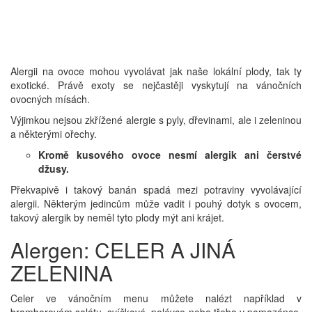
Alergii na ovoce mohou vyvolávat jak naše lokální plody, tak ty
exotické. Právě exoty se nejčastěji vyskytují na vánočních
ovocných mísách.
Výjimkou nejsou zkřížené alergie s pyly, dřevinami, ale i zeleninou
a některými ořechy.
Kromě kusového ovoce nesmí alergik ani čerstvé
džusy.
Překvapivě i takový banán spadá mezi potraviny vyvolávající
alergii. Některým jedincům může vadit i pouhý dotyk s ovocem,
takový alergik by neměl tyto plody mýt ani krájet.
Alergen: CELER A JINÁ
ZELENINA
Celer ve vánočním menu můžete nalézt například v