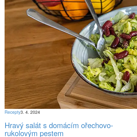
Recepty
3. 4. 2024
Hravý salát s domácím ořechovo-
rukolovým pestem