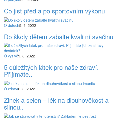
Co jíst před a po sportovním výkonu
O dětech
5. 9. 2022
Do školy dětem zabalte kvalitní svačinu
O výživě
9. 8. 2022
5 důležitých látek pro naše zdraví.
Přijímáte..
O zdraví
6. 6. 2022
Zinek a selen – lék na dlouhověkost a
silnou..