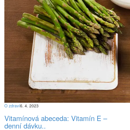
O zdraví
6. 4. 2023
Vitamínová abeceda: Vitamín E –
denní dávku..