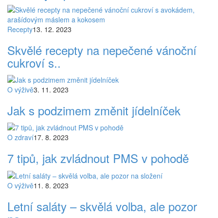
Recepty
13. 12. 2023
Skvělé recepty na nepečené vánoční
cukroví s..
O výživě
3. 11. 2023
Jak s podzimem změnit jídelníček
O zdraví
17. 8. 2023
7 tipů, jak zvládnout PMS v pohodě
O výživě
11. 8. 2023
Letní saláty – skvělá volba, ale pozor