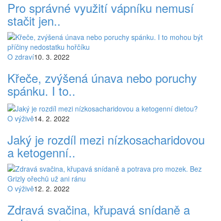
Pro správné využití vápníku nemusí
stačit jen..
O zdraví
10. 3. 2022
Křeče, zvýšená únava nebo poruchy
spánku. I to..
O výživě
14. 2. 2022
Jaký je rozdíl mezi nízkosacharidovou
a ketogenní..
O výživě
12. 2. 2022
Zdravá svačina, křupavá snídaně a