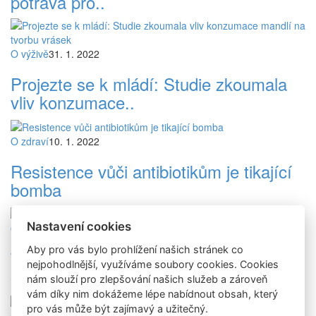
potrava pro..
O výživě
31. 1. 2022
Projezte se k mládí: Studie zkoumala
vliv konzumace..
O zdraví
10. 1. 2022
Resistence vůči antibiotikům je tikající
bomba
Nastavení cookies
O dětech
3. 12. 2021
Aby pro vás bylo prohlížení našich stránek co
Tipy pro Mikuláše - čím zdravým
nejpohodlnější, využíváme soubory cookies. Cookies
obdarovat menší..
nám slouží pro zlepšování našich služeb a zároveň
vám díky nim dokážeme lépe nabídnout obsah, který
pro vás může být zajímavý a užitečný.