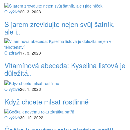
O výživě
20. 3. 2023
S jarem zrevidujte nejen svůj šatník,
ale i..
O zdraví
17. 3. 2023
Vitamínová abeceda: Kyselina listová je
důležitá..
O výživě
26. 1. 2023
Když chcete mlsat rostlinně
O výživě
30. 12. 2022
Čočka k novému roku zkrátka patří!