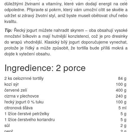
důležitými živinami a vitamíny, které vám dodají energii na celé
odpoledne. Připravte si pokrm, který vám umožní cítit se skvěle a
udržet si zdravý životní styl, aniž byste museli obětovat chuť nebo
kvalitu.
Tip:
Řecký jogurt můžete nahradit skyrem – oba obsahují vysoké
množství bílkovin a mají hutnější konzistenci, což je pro dresinky
do wrapů vhodnější. Klasický bílý jogurt doporučujeme vynechat,
protože je řídký a může způsobit, že tortilla bude příliš mokrá a
dojde k vytečení obsahu.
Ingredience: 2 porce
2 ks celozrnné tortilly
84 g
kozí sýr
100 g
červené zelí
400 g
cizrna v plechovce
240 g
řecký jogurt 0 % tuku
100 g
citronová šťáva
5 ml
1 lžíce čerstvé petrželky
5 g
1 lžíce čerstvého koriandru
5 g
sůl
2 g
pepř
2 g