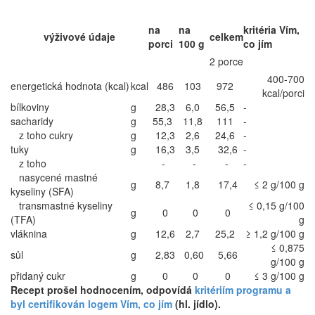
na
na
kritéria Vím,
výživové údaje
celkem
porci
100 g
co jím
2 porce
400-700
energetická hodnota (kcal)
kcal
486
103
972
kcal/porci
bílkoviny
g
28,3
6,0
56,5
-
sacharidy
g
55,3
11,8
111
-
z toho cukry
g
12,3
2,6
24,6
-
tuky
g
16,3
3,5
32,6
-
z toho
-
-
-
-
nasycené mastné
g
8,7
1,8
17,4
≤ 2 g/100 g
kyseliny (SFA)
transmastné kyseliny
≤ 0,15 g/100
g
0
0
0
(TFA)
g
vláknina
g
12,6
2,7
25,2
≥ 1,2 g/100 g
≤ 0,875
sůl
g
2,83
0,60
5,66
g/100 g
přidaný cukr
g
0
0
0
≤ 3 g/100 g
Recept prošel hodnocením, odpovídá
kritériím programu a
byl certifikován logem Vím, co jím
(hl. jídlo).