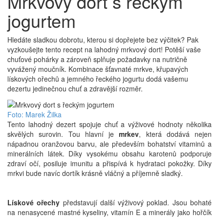
Mrkvový dort s řeckým
jogurtem
Hledáte sladkou dobrotu, kterou si dopřejete bez výčitek? Pak
vyzkoušejte tento recept na lahodný mrkvový dort! Potěší vaše
chuťové pohárky a zároveň splňuje požadavky na nutričně
vyvážený moučník. Kombinace šťavnaté mrkve, křupavých
lískových ořechů a jemného řeckého jogurtu dodá vašemu
dezertu jedinečnou chuť a zdravější rozměr.
Foto: Marek Žilka
Tento lahodný dezert spojuje chuť a výživové hodnoty několika
skvělých surovin. Tou hlavní je
mrkev
, která dodává nejen
nápadnou oranžovou barvu, ale především bohatství vitaminů a
minerálních látek. Díky vysokému obsahu karotenů podporuje
zdraví očí, posiluje imunitu a přispívá k hydrataci pokožky. Díky
mrkvi bude navíc dortík krásně vláčný a příjemně sladký.
Lískové ořechy
představují další výživový poklad. Jsou bohaté
na nenasycené mastné kyseliny, vitamín E a minerály jako hořčík