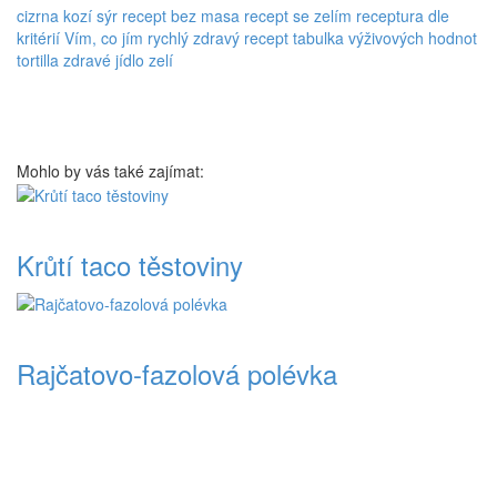
cizrna
kozí sýr
recept bez masa
recept se zelím
receptura dle
kritérií Vím, co jím
rychlý zdravý recept
tabulka výživových hodnot
tortilla
zdravé jídlo
zelí
Mohlo by vás také zajímat:
Krůtí taco těstoviny
Rajčatovo-fazolová polévka