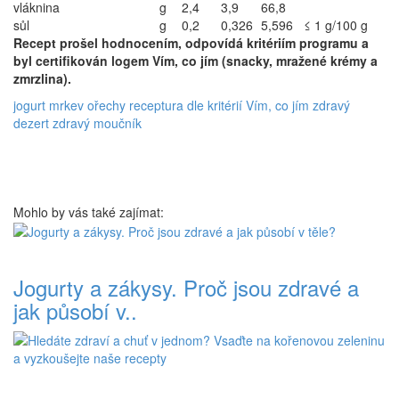
vláknina
g
2,4
3,9
66,8
sůl
g
0,2
0,326
5,596
≤ 1 g/100 g
Recept prošel hodnocením, odpovídá kritériím programu a
byl certifikován logem Vím, co jím (snacky, mražené krémy a
zmrzlina).
jogurt
mrkev
ořechy
receptura dle kritérií Vím, co jím
zdravý
dezert
zdravý moučník
Mohlo by vás také zajímat:
Jogurty a zákysy. Proč jsou zdravé a
jak působí v..