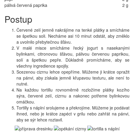
pálivá červená paprika
2 g
Postup
Červené zelí jemně nakrájíme na tenké plátky a smícháme
se špetkou soli. Necháme asi 10 minut odstát, aby změklo
a uvolnilo přebytečnou šťávu.
V malé misce smícháme řecký jogurt s nasekanými
bylinkami, citronovou šťávou, pálivou červenou paprikou,
solí a špetkou pepře. Důkladně promícháme, aby se
všechny ingredience spojily.
Scezenou cizrnu lehce opepříme. Můžeme ji krátce opražit
na pánvi, aby získala jemně křupavou texturu, ale není to
nutné.
Na každou tortillu rovnoměrně rozložíme plátky kozího
sýra, červené zelí, cizrnu a nakonec potřeme bylinkovou
omáčkou.
Tortilly s náplní srolujeme a překrojíme. Můžeme je podávat
ihned, nebo je krátce zapéct v grilu nebo zahřát na pánvi,
aby se sýr lehce roztavil.