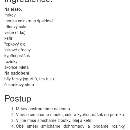
Na těsto:
mrkev
mouka celozrnná špaldová
třtinový cukr
vejce (4 ks)
kefír
řepkový olej
lískové ořechy
kypřicí prášek
rozinky
skořice mletá
Na ozdobení:
bílý řecký jogurt 0,1 % tuku
čekankový sirup
Postup
Mrkev nastrouháme najemno.
V míse smícháme mouku, cukr a kypřicí prášek do perníku.
V jiné míse smícháme žloutky, olej a kefír.
Obě směsi smícháme dohromady a přidáme rozinky,