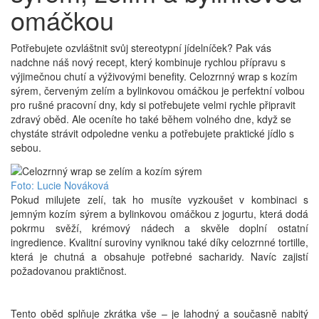
omáčkou
Potřebujete ozvláštnit svůj stereotypní jídelníček? Pak vás
nadchne náš nový recept, který kombinuje rychlou přípravu s
výjimečnou chutí a výživovými benefity. Celozrnný wrap s kozím
sýrem, červeným zelím a bylinkovou omáčkou je perfektní volbou
pro rušné pracovní dny, kdy si potřebujete velmi rychle připravit
zdravý oběd. Ale oceníte ho také během volného dne, když se
chystáte strávit odpoledne venku a potřebujete praktické jídlo s
sebou.
Foto: Lucie Nováková
Pokud milujete zelí, tak ho musíte vyzkoušet v kombinaci s
jemným kozím sýrem a bylinkovou omáčkou z jogurtu, která dodá
pokrmu svěží, krémový nádech a skvěle doplní ostatní
ingredience. Kvalitní suroviny vyniknou také díky celozrnné tortille,
která je chutná a obsahuje potřebné sacharidy. Navíc zajistí
požadovanou praktičnost.
Tento oběd splňuje zkrátka vše – je lahodný a současně nabitý