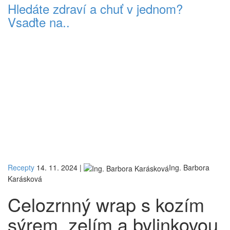
Hledáte zdraví a chuť v jednom?
Vsaďte na..
Recepty
14. 11. 2024
|
Ing. Barbora
Karásková
Celozrnný wrap s kozím
sýrem, zelím a bylinkovou