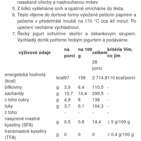
nasekané ořechy a nastrouhanou mrkev.
Z bílků vyšleháme sníh a opatrně vmícháme do těsta.
Těsto vlijeme do dortové formy vyložené pečicím papírem a
pečeme v předehřáté troubě na 170 °C cca 40 minut. Po
upečení necháme vychladnout.
Řecký jogurt ochutíme skořicí a čekankovým sirupem.
Vychladlý dortík potřeme řeckým jogurtem a podáváme.
na
na 100
kritéria Vím,
výživové údaje
celkem
porci
g
co jím
28
porcí
energetická hodnota
kcal
97
158
2 714,8
110 kcal/porci
(kcal)
bílkoviny
g
3,9
6,4
110,5
-
sacharidy
g
10,7
14,4
299,5
-
z toho cukry
g
4,9
8
138
-
tuky
g
3,7
6,1
104,3
-
z toho
-
-
-
-
nasycené mastné
g
0,5
0,8
14,4
≤ 5 g/100 g
kyseliny (SFA)
transmastné kyseliny
g
0
0
0
≤ 0.4 g/100 g
(TFA)