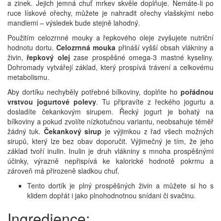
a zinek. Jejich jemná chuť mrkev skvěle doplňuje. Nemáte-li po
ruce lískové ořechy, můžete je nahradit ořechy vlašskými nebo
mandlemi – výsledek bude stejně lahodný.
Použitím celozrnné mouky a řepkového oleje zvyšujete nutriční
hodnotu dortu.
Celozrnná mouka
přináší vyšší obsah vlákniny a
živin,
řepkový olej
zase prospěšné omega-3 mastné kyseliny.
Dohromady vytvářejí základ, který prospívá trávení a celkovému
metabolismu.
Aby dortíku nechyběly potřebné bílkoviny, doplňte ho
pořádnou
vrstvou jogurtové polevy
. Tu připravíte z řeckého jogurtu a
dosladíte čekankovým sirupem. Řecký jogurt je bohatý na
bílkoviny a pokud zvolíte nízkotučnou variantu, neobsahuje téměř
žádný tuk.
Čekankový sirup
je výjimkou z řad všech možných
sirupů, který lze bez obav doporučit. Výjimečný je tím, že jeho
základ tvoří inulin. Inulin je druh vlákniny s mnoha prospěšnými
účinky, výrazně nepřispívá ke kalorické hodnotě pokrmu a
zároveň má přirozeně sladkou chuť.
Tento dortík je plný prospěšných živin a můžete si ho s
klidem dopřát i jako plnohodnotnou snídani či svačinu.
Ingredience: