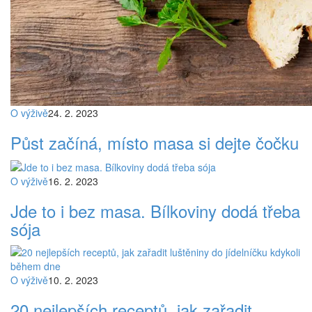
O výživě
24. 2. 2023
Půst začíná, místo masa si dejte čočku
O výživě
16. 2. 2023
Jde to i bez masa. Bílkoviny dodá třeba
sója
O výživě
10. 2. 2023
20 nejlepších receptů, jak zařadit