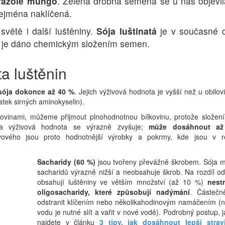
fazole mungo
. Zelená drobná semena se u nás objevil
zejména naklíčená.
světě i další luštěniny.
Sója luštinatá
je v současné 
ž je dáno chemickým složením semen.
a luštěnin
 sója dokonce až 40 %
. Jejich výživová hodnota je vyšší než u obilovi
atek sirných aminokyselin).
vinami, můžeme přijmout plnohodnotnou bílkovinu, protože složení 
 a výživová hodnota se výrazně zvyšuje;
může dosáhnout až 
vového jsou proto hodnotnější výrobky a pokrmy, kde jsou v r
Sacharidy (60 %)
jsou tvořeny převážně škrobem. Sója 
sacharidů výrazně nižší a neobsahuje škrob. Na rozdíl od
obsahují luštěniny ve větším množství (až 10 %)
nestr
oligosacharidy, které způsobují nadýmání
. Částečn
odstranit klíčením nebo několikahodinovým namáčením (
vodu je nutné slít a vařit v nové vodě). Podrobný postup, j
najdete v článku
3 tipy, jak dosáhnout lepší stravi