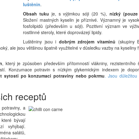
luštěnin
.
Obsah tuku
je, s výjimkou sóji (20 %),
nízký (pouze
Složení mastných kyselin je příznivé. Významný je vyso
fosfolipidů (především u sóji). Pozitivní význam ve výži
rostlinné steroly, které doprovázejí lipidy.
Luštěniny jsou i
dobrým zdrojem vitaminů
(skupiny B
soký, ale jsou většinou špatně využitelné v důsledku vazby na kyseliny 
n
, který je způsoben především přítomností vlákniny, rezistentního
lností. Konzumace potravin s nízkým glykemickým indexem je dopo
it sytosti po konzumaci potraviny nebo pokrmu
. Jsou důležitou
ich receptů
 potraviny, a
echnologickou
které bývají
í vyhýbají.
jména salátů,
 článkem: