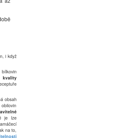
a až
době
n, i když
bílkovin
kvality
eceptuře
má obsah
 obilovin
avitelné
ě je lze
namáčecí
ak na to,
telnosti