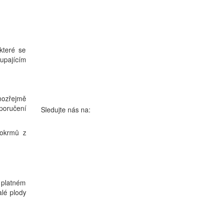
které se
oupajícím
mozřejmě
oporučení
Sledujte nás na:
pokrmů z
v platném
alé plody