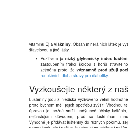
vitaminu E) a
vlákniny
. Obsah minerálních látek je vy
šťavelovou a jiné látky.
Pozitivem je
nízký glykemický index luštěni
zastoupením frakcí škrobu s horší stravite
zejména proto, že
významně prodlužují poc
redukčních diet a stravy pro diabetiky.
Vyzkoušejte některý z naš
Luštěniny jsou z hlediska výživového velmi hodnotné
proto bychom měli jejich spotřebu zvýšit. Vhodnou t
úpravou je možné snížit nadýmavé účinky luštěnin, 
nejčastějším důvodem, proč se luštěninám mnoz
Výhodné je přidávat luštěniny do různých pokrmů, ze
pomazánek, ale i pečiva. Inspirovat se můžete i naším