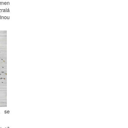
emen
ralá
inou
á se