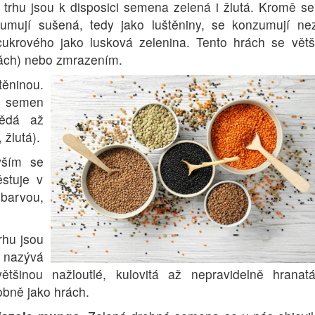
trhu jsou k disposici semena zelená i žlutá. Kromě s
umují sušená, tedy jako luštěniny, se konzumují nez
krového jako lusková zelenina. Tento hrách se větš
rvách) nebo zmrazením.
těninou.
a semen
nědá až
 žlutá).
vším se
stuje v
 barvou,
rhu jsou
 nazývá
tšinou nažloutlé, kulovitá až nepravidelně hranat
bně jako hrách.