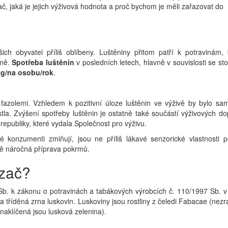
č, jaká je jejich výživová hodnota a proč bychom je měli zařazovat do
ch obyvatel příliš oblíbeny. Luštěniny přitom patří k potravinám, 
vně.
Spotřeba luštěnin
v posledních letech, hlavně v souvislosti se st
kg/na osobu/rok
.
fazolemi. Vzhledem k pozitivní úloze luštěnin ve výživě by bylo sa
stla. Zvýšení spotřeby luštěnin je ostatně také součástí výživových d
epubliky, které vydala Společnost pro výživu.
é konzumenti zmiňují, jsou ne příliš lákavé senzorické vlastnosti 
sově náročná příprava pokrmů.
 zač?
 Sb. k zákonu o potravinách a tabákových výrobcích č. 110/1997 Sb. 
a tříděná zrna luskovin. Luskoviny jsou rostliny z čeledi Fabacae (nezr
naklíčená jsou lusková zelenina).