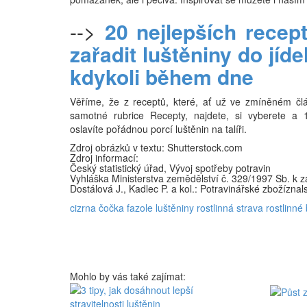
-->
20 nejlepších recept
zařadit luštěniny do jíde
kdykoli během dne
Věříme, že z receptů, které, ať už ve zmíněném čl
samotné rubrice Recepty, najdete, si vyberete a 
oslavíte pořádnou porcí luštěnin na talíři.
Zdroj obrázků v textu: Shutterstock.com
Zdroj informací:
Český statistický úřad, Vývoj spotřeby potravin
Vyhláška Ministerstva zemědělství č. 329/1997 Sb. k 
Dostálová J., Kadlec P. a kol.: Potravinářské zbožíznals
cizrna
čočka
fazole
luštěniny
rostlinná strava
rostlinné 
Mohlo by vás také zajímat: