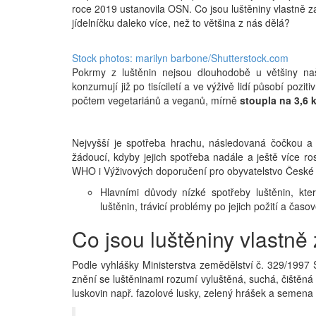
roce 2019 ustanovila OSN. Co jsou luštěniny vlastně za
jídelníčku daleko více, než to většina z nás dělá?
Stock photos: marilyn barbone/Shutterstock.com
Pokrmy z luštěnin nejsou dlouhodobě u většiny naši
konzumují již po tisíciletí a ve výživě lidí působí poziti
počtem vegetariánů a veganů, mírně
stoupla na 3,6 
Nejvyšší je spotřeba hrachu, následovaná čočkou a 
žádoucí, kdyby jejich spotřeba nadále a ještě více ro
WHO i Výživových doporučení pro obyvatelstvo České r
Hlavními důvody nízké spotřeby luštěnin, kter
luštěnin, trávicí problémy po jejich požití a ča
Co jsou luštěniny vlastně
Podle vyhlášky Ministerstva zemědělství č. 329/1997
znění se luštěninami rozumí vyluštěná, suchá, čištěná 
luskovin např. fazolové lusky, zelený hrášek a semena 