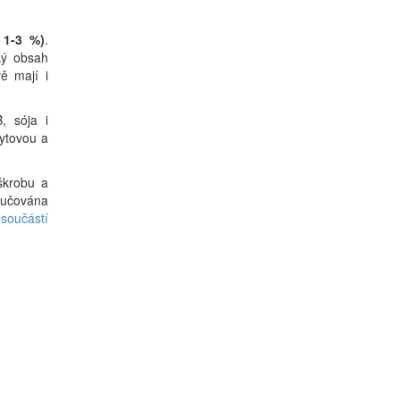
 1-3 %)
.
ký obsah
vě mají i
, sója i
fytovou a
 škrobu a
ručována
 součástí