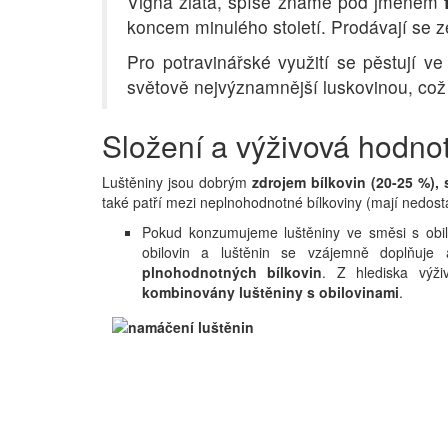
Vigna zlatá, spíše známé pod jménem
koncem minulého století. Prodávají se 
Pro potravinářské využití se pěstují ve 
světově nejvýznamnější luskovinou, co
Složení a výživová hodnot
Luštěniny jsou dobrým
zdrojem bílkovin (20-25 %),
také patří mezi neplnohodnotné bílkoviny (mají nedost
Pokud konzumujeme luštěniny ve směsi s obilo
obilovin a luštěnin se vzájemně doplňuje
plnohodnotných bílkovin
. Z hlediska výži
kombinovány luštěniny s obilovinami
.