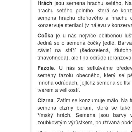
Hrách
jsou semena hrachu setého. Na 
hrachu setého polního, která se konz
semena hrachu dřeňového a hrachu cu
konzervuje sterilací (v nálevu v konze
Čočka
je u nás nejvíce oblíbenou luš
Jedná se o semena čočky jedlé. Barv
závisí na stáří (šedozelená, žlutoh
tmavohnědá), ale i na odrůdě (oranžová,
Fazole
. U nás se setkáváme přede
semeny fazolu obecného, který se pě
mnoha odrůdách, jejichž semena se liší
tvarem a velikostí.
Cizrna
. Zatím se konzumuje málo. Na t
semena cizrny beraní, která se také
římský hrách. Semena jsou barvy vě
zoubkovitým výrůstkem, používaná obdo