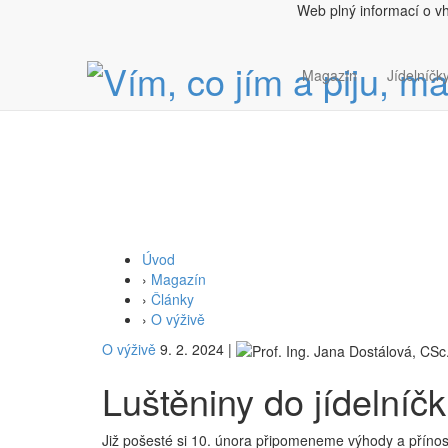
Web plný informací o v
Magazín
Jídelníčky
Úvod
›
Magazín
›
Články
›
O výživě
O výživě
9. 2. 2024
|
Luštěniny do jídelníč
Již pošesté si 10. února připomeneme výhody a přínos 