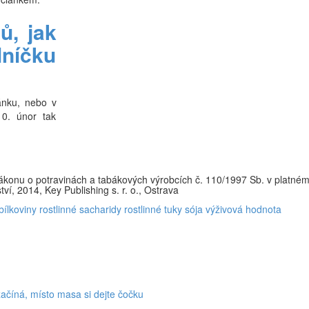
ů, jak
lníčku
ánku, nebo v
10. únor tak
zákonu o potravinách a tabákových výrobcích č. 110/1997 Sb. v platné
tví, 2014, Key Publishing s. r. o., Ostrava
bílkoviny
rostlinné sacharidy
rostlinné tuky
sója
výživová hodnota