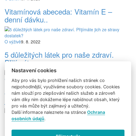
Vitamínová abeceda: Vitamín E –
denní dávku..
O výživě
9. 8. 2022
5 důležitých látek pro naše zdraví.
Přijímáte..
Nastavení cookies
O výživě
2. 5. 2022
Aby pro vás bylo prohlížení našich stránek co
nejpohodlnější, využíváme soubory cookies. Cookies
Jste bez energie? Zaměřte se na to, co
nám slouží pro zlepšování našich služeb a zároveň
jíte
vám díky nim dokážeme lépe nabídnout obsah, který
pro vás může být zajímavý a užitečný.
Další informace naleznete na stránce
Ochrana
Recepty
6. 4. 2022
osobních údajů
.
Vejce ala burger