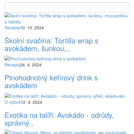
Recepty
10. 10. 2024
Školní svačina: Tortilla wrap s
avokádem, šunkou,..
Recepty
24. 4. 2024
Plnohodnotný kefírový drink s
avokádem
O výživě
12. 4. 2024
Exotika na talíři: Avokádo - odrůdy,
správný..