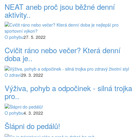
NEAT aneb proč jsou běžné denní
aktivity..
O pohybu
27. 5. 2022
Cvičit ráno nebo večer? Která denní
doba je..
O zdraví
29. 3. 2022
Výživa, pohyb a odpočinek - silná trojka
pro..
O pohybu
4. 3. 2022
Šlápni do pedálů!