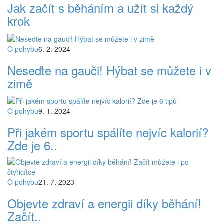
Jak začít s běháním a užít si každý
krok
O pohybu
6. 2. 2024
Neseďte na gauči! Hýbat se můžete i v
zimě
O pohybu
9. 1. 2024
Při jakém sportu spálíte nejvíc kalorií?
Zde je 6..
O pohybu
21. 7. 2023
Objevte zdraví a energii díky běhání!
Začít..