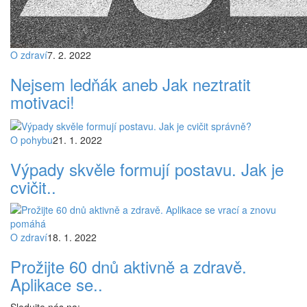
O zdraví
7. 2. 2022
Nejsem ledňák aneb Jak neztratit
motivaci!
O pohybu
21. 1. 2022
Výpady skvěle formují postavu. Jak je
cvičit..
O zdraví
18. 1. 2022
Prožijte 60 dnů aktivně a zdravě.
Aplikace se..
Sledujte nás na: