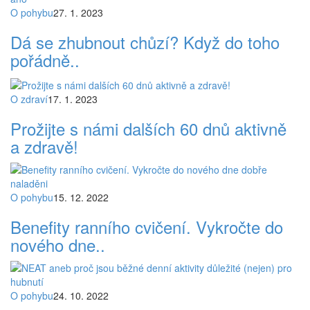
O pohybu
27. 1. 2023
Dá se zhubnout chůzí? Když do toho
pořádně..
O zdraví
17. 1. 2023
Prožijte s námi dalších 60 dnů aktivně
a zdravě!
O pohybu
15. 12. 2022
Benefity ranního cvičení. Vykročte do
nového dne..
O pohybu
24. 10. 2022